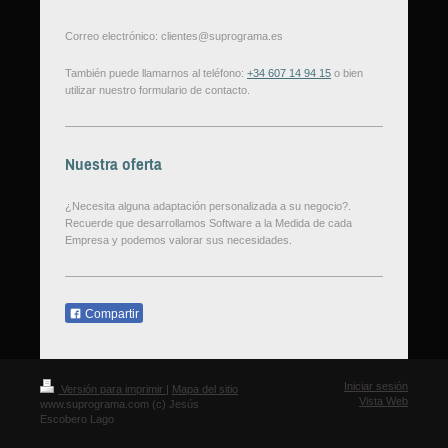
Correo electrónico:
clientes@suprograma.es
También puede llamarnos al teléfono:
+34 607 14 94 15
o bien
utilizar nuestro formulario de contacto.
Nuestra oferta
¿Necesita alguna adaptación personalizada a su negocio?.
Recuerde que desarrollamos Software a la Medida de cada
Empresa y podemos valorar sus necesidades.
Compartir
Iniciar sesión
Versión para imprimir
|
Mapa del sitio
Vista Web
www.suprograma.com (c) Jesús
Escobero Lago