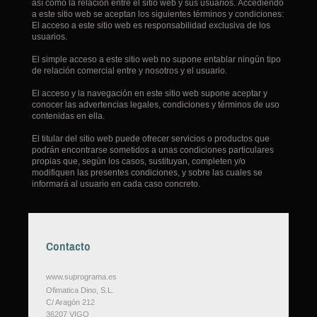
así como la relación entre el sitio web y sus usuarios.
Accediendo
a este sitio web se aceptan los siguientes términos y condiciones:
El acceso a este sitio web es responsabilidad exclusiva de los
usuarios.
El simple acceso a este sitio web no supone entablar ningún tipo
de relación comercial entre y nosotros y el usuario.
El acceso y la navegación en este sitio web supone aceptar y
conocer las advertencias legales, condiciones y términos de uso
contenidas en ella.
El titular del sitio web puede ofrecer servicios o productos que
podrán encontrarse sometidos a unas condiciones particulares
propias que, según los casos, sustituyan, completen y/o
modifiquen las presentes condiciones, y sobre las cuales se
informará al usuario en cada caso concreto.
Contacto
www.suprograma.es
Ofimatica Dino, S.L.
C/ Aragón
212
36207
VIGO