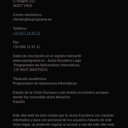
C/ Aragón
212
36207
VIGO
Correo electrónico:
clientes@suprograma.es
Teléfono:
+34 607 14 94 15
Fijo:
+34 886 12 47 11
Datos de inscripción en el registro mercantil:
www.suprograma.es - Jesús Escobero Lago
Programador de Aplicaciones Informáticas.
CIF AEAT 36047501S
Titulación académica:
Programador de Apliaciones informáticas
Estado de la Unión Europea o del ámbito económico europeo
donde fue concedida dicha titulación:
España
Este sitio web ha sido creado por la Jesús Escobero con carácter
informativo y para uso personal de los usuarios.A través de este
Aviso legal, se pretende regular el acceso y uso de este sitio web,